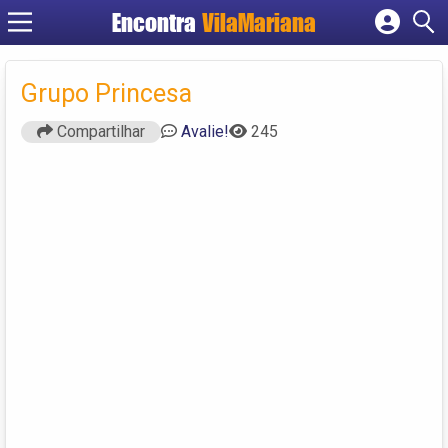
Encontra
VilaMariana
Cadastrar empresa
Fazer login
Grupo Princesa
Criar conta
Compartilhar
Avalie!
245