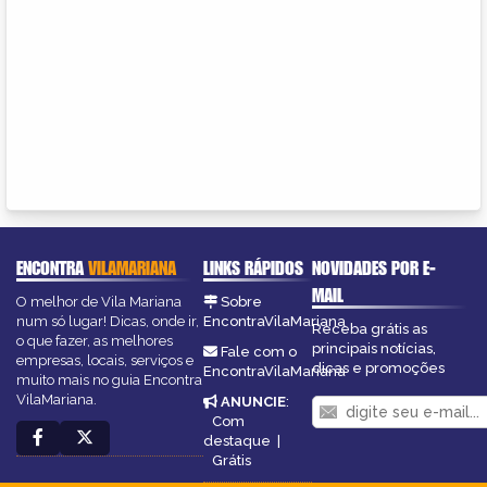
ENCONTRA
VILAMARIANA
LINKS RÁPIDOS
NOVIDADES POR E-
MAIL
O melhor de Vila Mariana
Sobre
num só lugar! Dicas, onde ir,
EncontraVilaMariana
Receba grátis as
o que fazer, as melhores
principais notícias,
Fale com o
empresas, locais, serviços e
dicas e promoções
EncontraVilaMariana
muito mais no guia Encontra
VilaMariana.
ANUNCIE
:
Com
destaque
|
Grátis