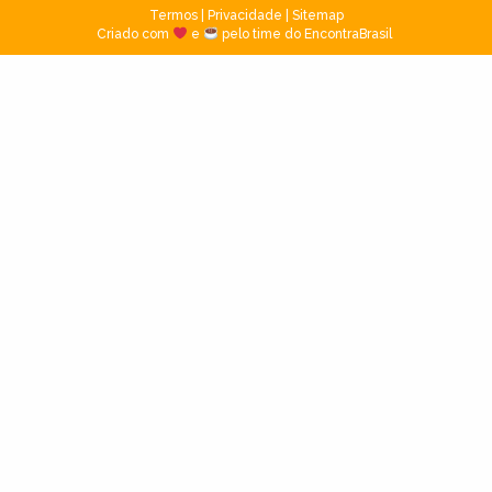
Termos
|
Privacidade
|
Sitemap
Criado com
e
pelo time do EncontraBrasil