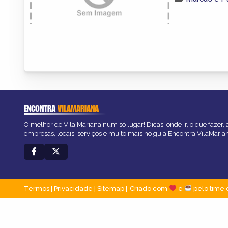
ENCONTRA
VILAMARIANA
O melhor de Vila Mariana num só lugar! Dicas, onde ir, o que fazer,
empresas, locais, serviços e muito mais no guia Encontra VilaMaria
Termos
|
Privacidade
|
Sitemap
Criado com
e
pelo time 