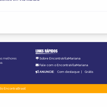
LINKS RÁPIDOS
 as melhores
Sobre EncontraVilaMariana
na.
Fale com o EncontraVilaMariana
ANUNCIE
:
Com destaque
|
Grátis
do EncontraBrasil