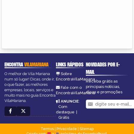
ENCONTRA
VILAMARIANA
LINKS RÁPIDOS
NOVIDADES POR E-
MAIL
O melhor de Vila Mariana
Sobre
num só lugar! Dicas, onde ir,
EncontraVilaMariana
Receba grátis as
o que fazer, as melhores
principais notícias,
Fale com o
empresas, locais, serviços e
dicas e promoções
EncontraVilaMariana
muito mais no guia Encontra
VilaMariana.
ANUNCIE
:
Com
destaque
|
Grátis
Termos
|
Privacidade
|
Sitemap
Criado com
e
pelo time do EncontraBrasil