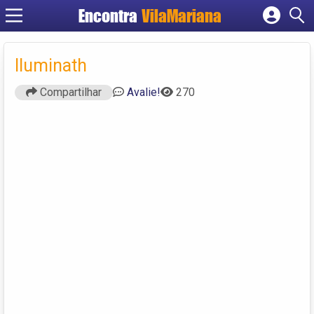
Encontra
VilaMariana
Cadastrar empresa
Fazer login
Iluminath
Criar conta
Compartilhar
Avalie!
270