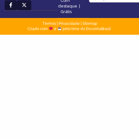
Com
destaque
|
Grátis
Termos
|
Privacidade
|
Sitemap
Criado com
e
pelo time do EncontraBrasil