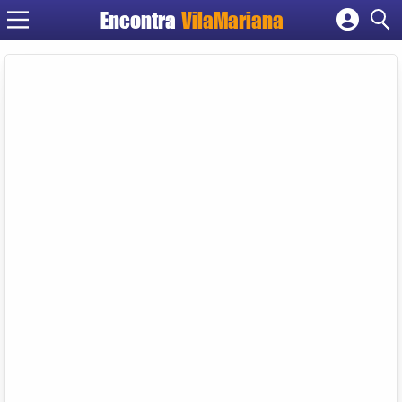
Encontra
VilaMariana
Cadastrar empresa
Fazer login
Criar conta