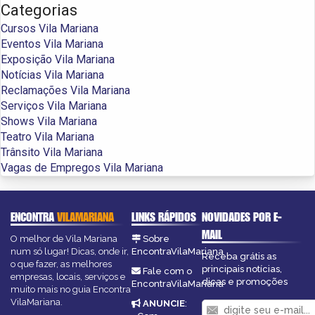
Categorias
Cursos Vila Mariana
Eventos Vila Mariana
Exposição Vila Mariana
Notícias Vila Mariana
Reclamações Vila Mariana
Serviços Vila Mariana
Shows Vila Mariana
Teatro Vila Mariana
Trânsito Vila Mariana
Vagas de Empregos Vila Mariana
ENCONTRA
VILAMARIANA
LINKS RÁPIDOS
NOVIDADES POR E-
MAIL
O melhor de Vila Mariana
Sobre
num só lugar! Dicas, onde ir,
EncontraVilaMariana
Receba grátis as
o que fazer, as melhores
principais notícias,
Fale com o
empresas, locais, serviços e
dicas e promoções
EncontraVilaMariana
muito mais no guia Encontra
VilaMariana.
ANUNCIE
: