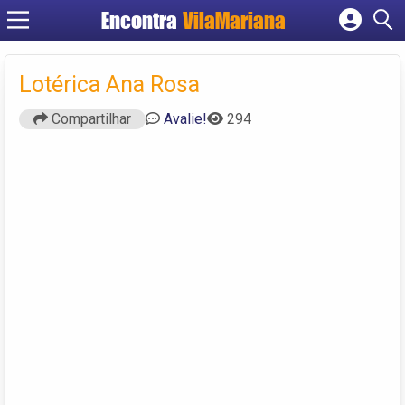
Encontra
VilaMariana
Cadastrar empresa
Fazer login
Lotérica Ana Rosa
Criar conta
Compartilhar
Avalie!
294