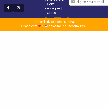
Com
destaque
|
Grátis
Termos
|
Privacidade
|
Sitemap
Criado com
e
pelo time do EncontraBrasil