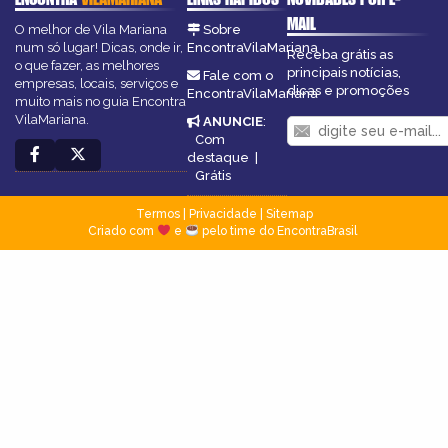
MAIL
O melhor de Vila Mariana
Sobre
num só lugar! Dicas, onde ir,
EncontraVilaMariana
Receba grátis as
o que fazer, as melhores
principais notícias,
Fale com o
empresas, locais, serviços e
dicas e promoções
EncontraVilaMariana
muito mais no guia Encontra
VilaMariana.
ANUNCIE
:
Com
destaque
|
Grátis
Termos
|
Privacidade
|
Sitemap
Criado com
e
pelo time do EncontraBrasil