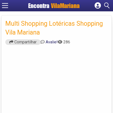
Encontra
VilaMariana
Cadastrar empresa
Fazer login
Multi Shopping Lotéricas Shopping
Criar conta
Vila Mariana
Compartilhar
Avalie!
286