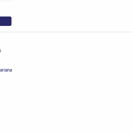
s
ariana