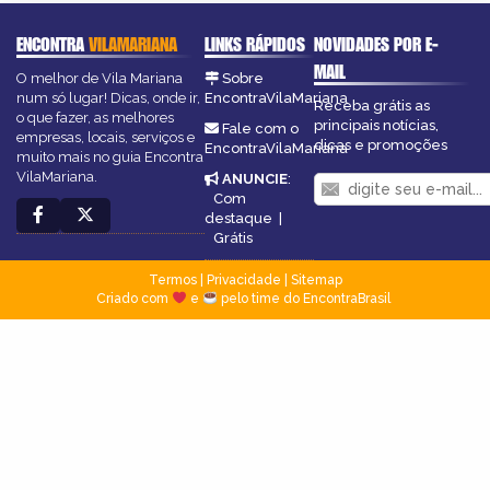
ENCONTRA
VILAMARIANA
LINKS RÁPIDOS
NOVIDADES POR E-
MAIL
O melhor de Vila Mariana
Sobre
num só lugar! Dicas, onde ir,
EncontraVilaMariana
Receba grátis as
o que fazer, as melhores
principais notícias,
Fale com o
empresas, locais, serviços e
dicas e promoções
EncontraVilaMariana
muito mais no guia Encontra
VilaMariana.
ANUNCIE
:
Com
destaque
|
Grátis
Termos
|
Privacidade
|
Sitemap
Criado com
e
pelo time do EncontraBrasil