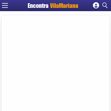
Encontra
VilaMariana
Cadastrar empresa
Fazer login
Criar conta