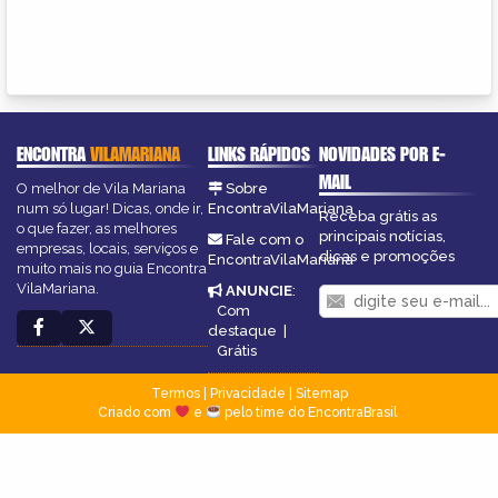
ENCONTRA
VILAMARIANA
LINKS RÁPIDOS
NOVIDADES POR E-
MAIL
O melhor de Vila Mariana
Sobre
num só lugar! Dicas, onde ir,
EncontraVilaMariana
Receba grátis as
o que fazer, as melhores
principais notícias,
Fale com o
empresas, locais, serviços e
dicas e promoções
EncontraVilaMariana
muito mais no guia Encontra
VilaMariana.
ANUNCIE
:
Com
destaque
|
Grátis
Termos
|
Privacidade
|
Sitemap
Criado com
e
pelo time do EncontraBrasil