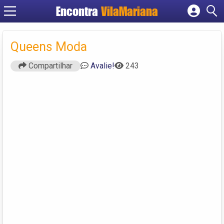
Encontra
VilaMariana
Cadastrar empresa
Fazer login
Queens Moda
Criar conta
Compartilhar
Avalie!
243