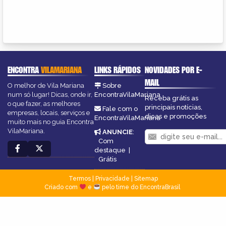
ENCONTRA
VILAMARIANA
LINKS RÁPIDOS
NOVIDADES POR E-
MAIL
O melhor de Vila Mariana
Sobre
num só lugar! Dicas, onde ir,
EncontraVilaMariana
Receba grátis as
o que fazer, as melhores
principais notícias,
Fale com o
empresas, locais, serviços e
dicas e promoções
EncontraVilaMariana
muito mais no guia Encontra
VilaMariana.
ANUNCIE
:
Com
destaque
|
Grátis
Termos
|
Privacidade
|
Sitemap
Criado com
e
pelo time do EncontraBrasil