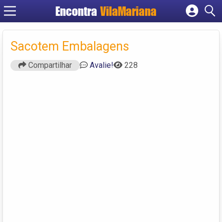
Encontra
VilaMariana
Cadastrar empresa
Fazer login
Sacotem Embalagens
Criar conta
Compartilhar
Avalie!
228