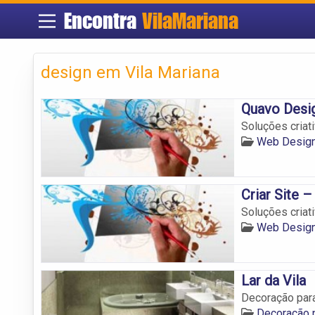
Encontra
VilaMariana
design em Vila Mariana
Quavo Desi
Soluções criat
Web Design
Criar Site –
Soluções criat
Web Design
Lar da Vila
Decoração para
Decoração p