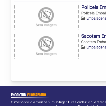
Policela Em
Policela Emba
Embalagens
Sacotem E
Sacotem Emba
Embalagens
ENCONTRA
VILAMARIANA
O melhor de Vila Mariana num só lugar! Dicas, onde ir, o que fazer,