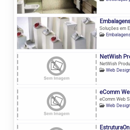
Embalagens
Soluções em E
Embalagens
NetWish Pr
NetWish Produt
Web Design
eComm Web
eComm Web Se
Web Design
EstruturaOnl