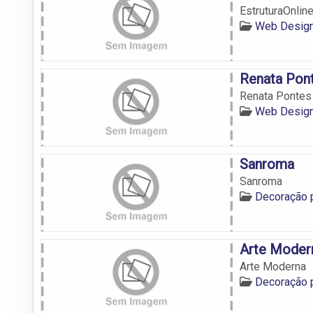
EstruturaOnline
Web Design
Renata Pon
Renata Pontes
Web Design
Sanroma
Sanroma
Decoração p
Arte Moder
Arte Moderna
Decoração p