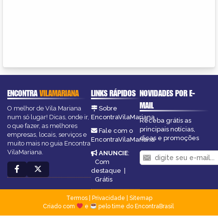
ENCONTRA
VILAMARIANA
LINKS RÁPIDOS
NOVIDADES POR E-
MAIL
O melhor de Vila Mariana
Sobre
num só lugar! Dicas, onde ir,
EncontraVilaMariana
Receba grátis as
o que fazer, as melhores
principais notícias,
Fale com o
empresas, locais, serviços e
dicas e promoções
EncontraVilaMariana
muito mais no guia Encontra
VilaMariana.
ANUNCIE
:
Com
destaque
|
Grátis
Termos
|
Privacidade
|
Sitemap
Criado com
e
pelo time do EncontraBrasil