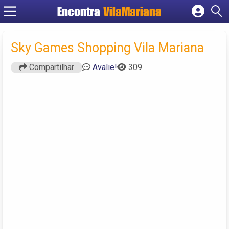
Encontra
VilaMariana
Cadastrar empresa
Fazer login
Sky Games Shopping Vila Mariana
Criar conta
Compartilhar
Avalie!
309