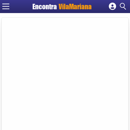
Encontra
VilaMariana
Cadastrar empresa
Fazer login
Criar conta