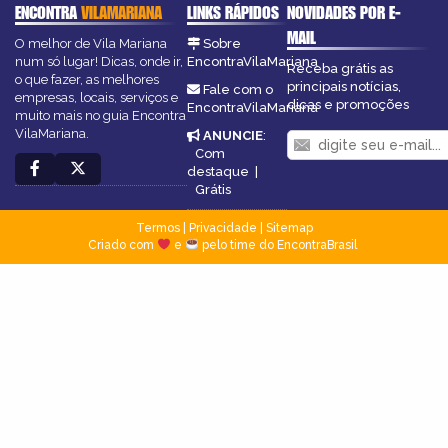
ENCONTRA
VILAMARIANA
LINKS RÁPIDOS
NOVIDADES POR E-
MAIL
O melhor de Vila Mariana
Sobre
num só lugar! Dicas, onde ir,
EncontraVilaMariana
Receba grátis as
o que fazer, as melhores
principais notícias,
Fale com o
empresas, locais, serviços e
dicas e promoções
EncontraVilaMariana
muito mais no guia Encontra
VilaMariana.
ANUNCIE
:
Com
destaque
|
Grátis
Termos
|
Privacidade
|
Sitemap
Criado com
e
pelo time do EncontraBrasil