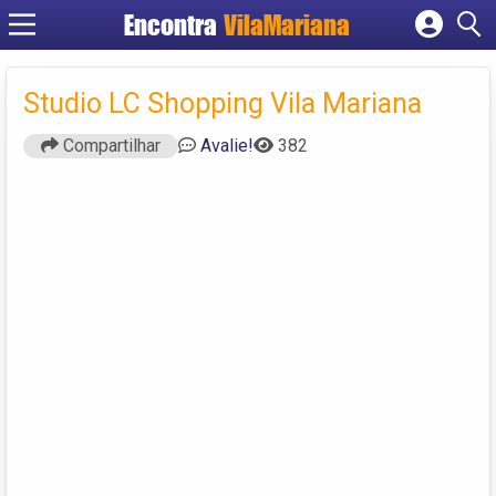
Encontra
VilaMariana
Cadastrar empresa
Fazer login
Studio LC Shopping Vila Mariana
Criar conta
Compartilhar
Avalie!
382