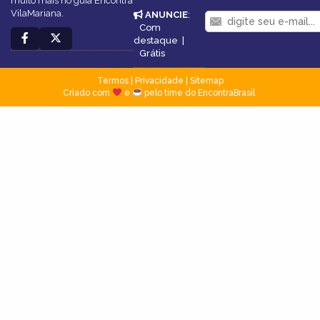
muito mais no guia Encontra
VilaMariana.
ANUNCIE
:
Com
destaque
|
Grátis
Termos
|
Privacidade
|
Sitemap
Criado com
e
pelo time do EncontraBrasil