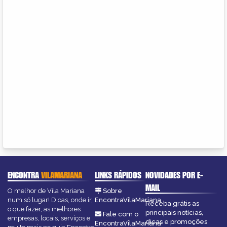
ENCONTRA
VILAMARIANA
LINKS RÁPIDOS
NOVIDADES POR E-
MAIL
O melhor de Vila Mariana
Sobre
num só lugar! Dicas, onde ir,
EncontraVilaMariana
Receba grátis as
o que fazer, as melhores
principais notícias,
Fale com o
empresas, locais, serviços e
dicas e promoções
EncontraVilaMariana