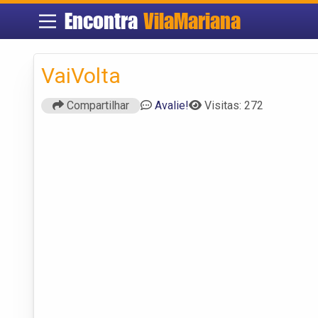
Encontra
VilaMariana
VaiVolta
Compartilhar
Avalie!
Visitas: 272