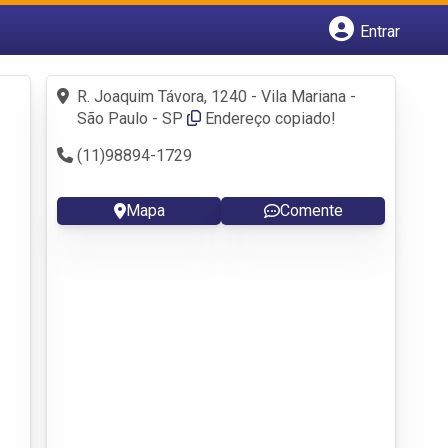
Entrar
Cadastrar empresa
Fazer login
R. Joaquim Távora, 1240 - Vila Mariana -
Criar conta
São Paulo - SP
Endereço copiado!
(11)98894-1729
Mapa
Comente