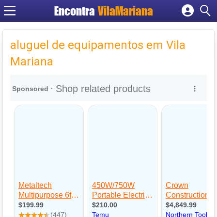
Encontra
VilaMariana
Cadastrar empresa
Fazer login
aluguel de equipamentos em Vila
Criar conta
Mariana