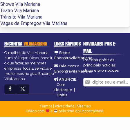
Shows Vila Mariana
Teatro Vila Mariana
Trânsito Vila Mariana
Vagas de Empregos Vila Mariana
ENCONTRA
VILAMARIANA
LINKS RÁPIDOS
NOVIDADES POR E-
MAIL
O melhor de Vila Mariana
Sobre
num só lugar! Dicas, onde ir,
EncontraVilaMariana
Receba grátis as
o que fazer, as melhores
principais notícias,
Fale com o
empresas, locais, serviços e
dicas e promoções
EncontraVilaMariana
muito mais no guia Encontra
VilaMariana.
ANUNCIE
:
Com
destaque
|
Grátis
Termos
|
Privacidade
|
Sitemap
Criado com
e
pelo time do EncontraBrasil