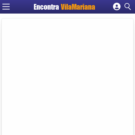
Encontra
VilaMariana
Cadastrar empresa
Fazer login
Criar conta