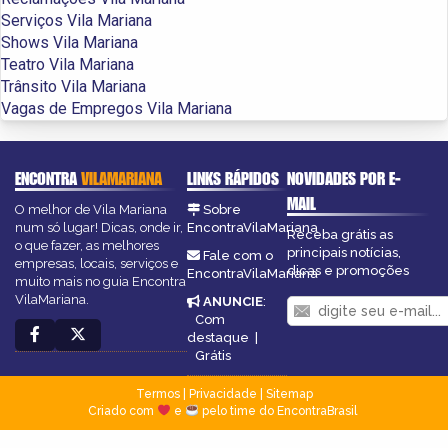
Serviços Vila Mariana
Shows Vila Mariana
Teatro Vila Mariana
Trânsito Vila Mariana
Vagas de Empregos Vila Mariana
ENCONTRA
VILAMARIANA
LINKS RÁPIDOS
NOVIDADES POR E-
MAIL
O melhor de Vila Mariana
Sobre
num só lugar! Dicas, onde ir,
EncontraVilaMariana
Receba grátis as
o que fazer, as melhores
principais notícias,
Fale com o
empresas, locais, serviços e
dicas e promoções
EncontraVilaMariana
muito mais no guia Encontra
VilaMariana.
ANUNCIE
:
Com
destaque
|
Grátis
Termos
|
Privacidade
|
Sitemap
Criado com
e
pelo time do EncontraBrasil