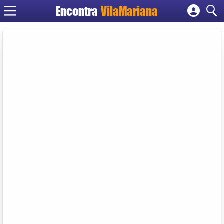
Encontra
VilaMariana
Cadastrar empresa
Fazer login
Criar conta