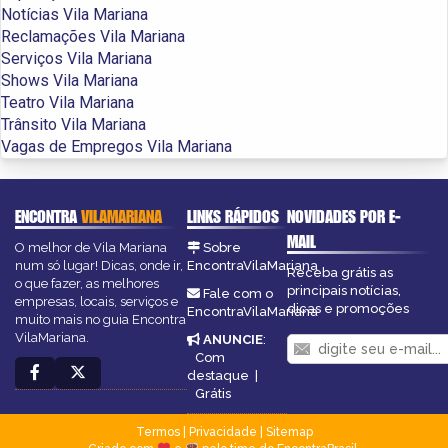
Notícias Vila Mariana
Reclamações Vila Mariana
Serviços Vila Mariana
Shows Vila Mariana
Teatro Vila Mariana
Trânsito Vila Mariana
Vagas de Empregos Vila Mariana
ENCONTRA
VILAMARIANA
LINKS RÁPIDOS
NOVIDADES POR E-
MAIL
O melhor de Vila Mariana
Sobre
num só lugar! Dicas, onde ir,
EncontraVilaMariana
Receba grátis as
o que fazer, as melhores
principais notícias,
Fale com o
empresas, locais, serviços e
dicas e promoções
EncontraVilaMariana
muito mais no guia Encontra
VilaMariana.
ANUNCIE
:
Com
destaque
|
Grátis
Termos
|
Privacidade
|
Sitemap