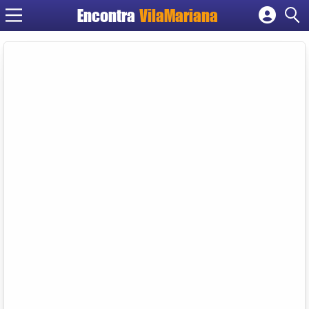
Encontra
VilaMariana
Cadastrar empresa
Fazer login
Criar conta