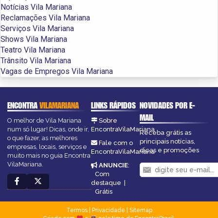
Notícias Vila Mariana
Reclamações Vila Mariana
Serviços Vila Mariana
Shows Vila Mariana
Teatro Vila Mariana
Trânsito Vila Mariana
Vagas de Empregos Vila Mariana
ENCONTRA
VILAMARIANA
LINKS RÁPIDOS
NOVIDADES POR E-
MAIL
O melhor de Vila Mariana
Sobre
num só lugar! Dicas, onde ir,
EncontraVilaMariana
Receba grátis as
o que fazer, as melhores
principais notícias,
Fale com o
empresas, locais, serviços e
dicas e promoções
EncontraVilaMariana
muito mais no guia Encontra
VilaMariana.
ANUNCIE
:
Com
destaque
|
Grátis
Termos
|
Privacidade
|
Sitemap