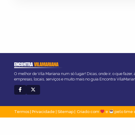
ENCONTRA
VILAMARIANA
O melhor de Vila Mariana num só lugar! Dicas, onde ir, o que fazer,
empresas, locais, serviços e muito mais no guia Encontra VilaMaria
Termos
|
Privacidade
|
Sitemap
Criado com
e
pelo time 