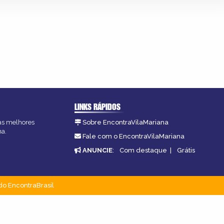
LINKS RÁPIDOS
 as melhores
Sobre EncontraVilaMariana
na.
Fale com o EncontraVilaMariana
ANUNCIE
:
Com destaque
|
Grátis
do EncontraBrasil