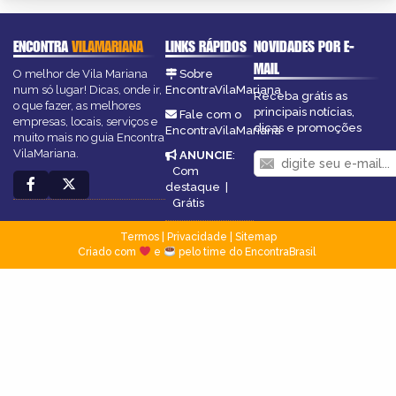
ENCONTRA
VILAMARIANA
LINKS RÁPIDOS
NOVIDADES POR E-
MAIL
O melhor de Vila Mariana
Sobre
num só lugar! Dicas, onde ir,
EncontraVilaMariana
Receba grátis as
o que fazer, as melhores
principais notícias,
Fale com o
empresas, locais, serviços e
dicas e promoções
EncontraVilaMariana
muito mais no guia Encontra
VilaMariana.
ANUNCIE
:
Com
destaque
|
Grátis
Termos
|
Privacidade
|
Sitemap
Criado com
e
pelo time do EncontraBrasil