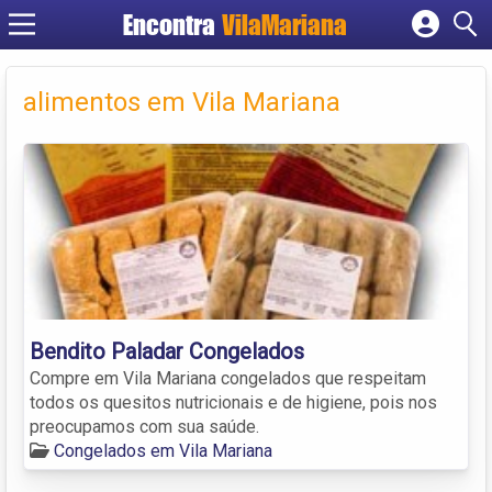
Encontra
VilaMariana
Cadastrar empresa
Fazer login
alimentos em Vila Mariana
Criar conta
Bendito Paladar Congelados
Compre em Vila Mariana congelados que respeitam
todos os quesitos nutricionais e de higiene, pois nos
preocupamos com sua saúde.
Congelados em Vila Mariana