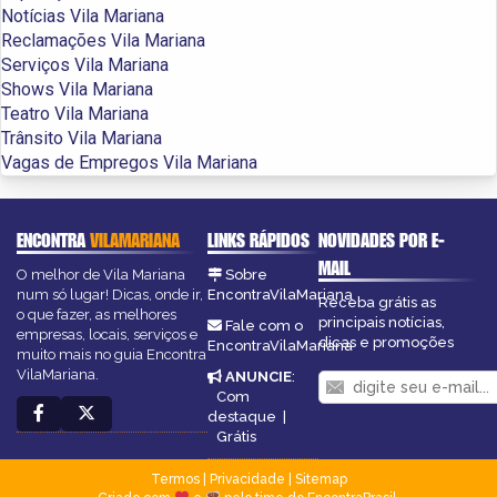
Notícias Vila Mariana
Reclamações Vila Mariana
Serviços Vila Mariana
Shows Vila Mariana
Teatro Vila Mariana
Trânsito Vila Mariana
Vagas de Empregos Vila Mariana
ENCONTRA
VILAMARIANA
LINKS RÁPIDOS
NOVIDADES POR E-
MAIL
O melhor de Vila Mariana
Sobre
num só lugar! Dicas, onde ir,
EncontraVilaMariana
Receba grátis as
o que fazer, as melhores
principais notícias,
Fale com o
empresas, locais, serviços e
dicas e promoções
EncontraVilaMariana
muito mais no guia Encontra
VilaMariana.
ANUNCIE
:
Com
destaque
|
Grátis
Termos
|
Privacidade
|
Sitemap