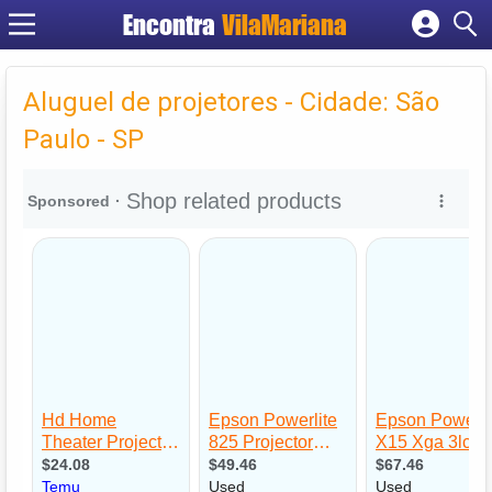
Encontra
VilaMariana
Cadastrar empresa
Fazer login
Aluguel de projetores - Cidade: São
Criar conta
Paulo - SP