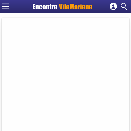
Encontra
VilaMariana
Cadastrar empresa
Fazer login
Criar conta