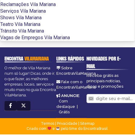
Reclamações Vila Mariana
Serviços Vila Mariana
Shows Vila Mariana
Teatro Vila Mariana
Trânsito Vila Mariana
Vagas de Empregos Vila Mariana
ENCONTRA
VILAMARIANA
LINKS RÁPIDOS
NOVIDADES POR E-
MAIL
O melhor de Vila Mariana
Sobre
num só lugar! Dicas, onde ir,
EncontraVilaMariana
Receba grátis as
o que fazer, as melhores
principais notícias,
Fale com o
empresas, locais, serviços e
dicas e promoções
EncontraVilaMariana
muito mais no guia Encontra
VilaMariana.
ANUNCIE
:
Com
destaque
|
Grátis
Termos
|
Privacidade
|
Sitemap
Criado com
e
pelo time do EncontraBrasil