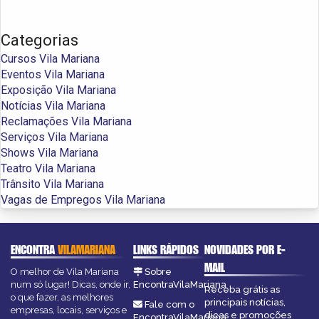
Categorias
Cursos Vila Mariana
Eventos Vila Mariana
Exposição Vila Mariana
Notícias Vila Mariana
Reclamações Vila Mariana
Serviços Vila Mariana
Shows Vila Mariana
Teatro Vila Mariana
Trânsito Vila Mariana
Vagas de Empregos Vila Mariana
ENCONTRA
VILAMARIANA
LINKS RÁPIDOS
NOVIDADES POR E-
MAIL
O melhor de Vila Mariana
Sobre
num só lugar! Dicas, onde ir,
EncontraVilaMariana
Receba grátis as
o que fazer, as melhores
principais notícias,
Fale com o
empresas, locais, serviços e
dicas e promoções
EncontraVilaMariana