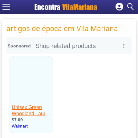
Encontra
VilaMariana
Cadastrar empresa
Fazer login
artigos de época em Vila Mariana
Criar conta