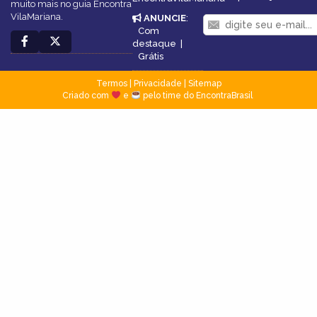
muito mais no guia Encontra
VilaMariana.
ANUNCIE
:
Com
destaque
|
Grátis
Termos
|
Privacidade
|
Sitemap
Criado com
e
pelo time do EncontraBrasil