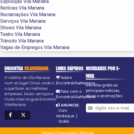
Exposição Vila Mariana
Notícias Vila Mariana
Reclamações Vila Mariana
Serviços Vila Mariana
Shows Vila Mariana
Teatro Vila Mariana
Trânsito Vila Mariana
Vagas de Empregos Vila Mariana
ENCONTRA
VILAMARIANA
LINKS RÁPIDOS
NOVIDADES POR E-
MAIL
O melhor de Vila Mariana
Sobre
num só lugar! Dicas, onde ir,
EncontraVilaMariana
Receba grátis as
o que fazer, as melhores
principais notícias,
Fale com o
empresas, locais, serviços e
dicas e promoções
EncontraVilaMariana
muito mais no guia Encontra
VilaMariana.
ANUNCIE
:
Com
destaque
|
Grátis
Termos
|
Privacidade
|
Sitemap