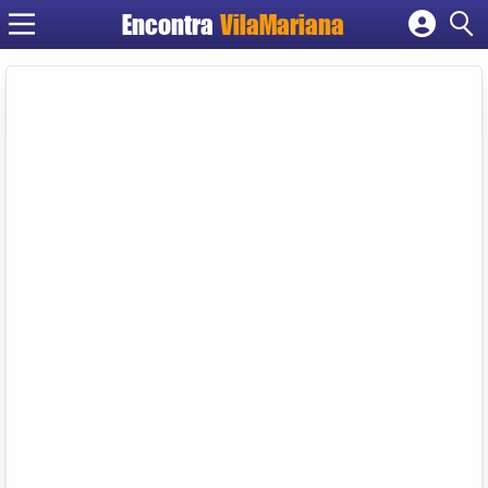
Encontra
VilaMariana
Cadastrar empresa
Fazer login
Criar conta