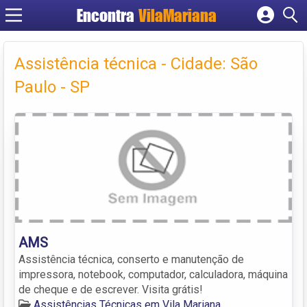
Encontra
VilaMariana
Cadastrar empresa
Fazer login
Assistência técnica - Cidade: São
Criar conta
Paulo - SP
AMS
Assistência técnica, conserto e manutenção de
impressora, notebook, computador, calculadora, máquina
de cheque e de escrever. Visita grátis!
Assistências Técnicas em Vila Mariana