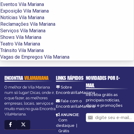
Eventos Vila Mariana
Exposição Vila Mariana
Notícias Vila Mariana
Reclamações Vila Mariana
Serviços Vila Mariana
Shows Vila Mariana
Teatro Vila Mariana
Trânsito Vila Mariana
Vagas de Empregos Vila Mariana
ENCONTRA
VILAMARIANA
LINKS RÁPIDOS
NOVIDADES POR E-
MAIL
O melhor de Vila Mariana
Sobre
num só lugar! Dicas, onde ir,
EncontraVilaMariana
Receba grátis as
o que fazer, as melhores
principais notícias,
Fale com o
empresas, locais, serviços e
dicas e promoções
EncontraVilaMariana
muito mais no guia Encontra
VilaMariana.
ANUNCIE
:
Com
destaque
|
Grátis