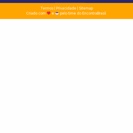
Termos
|
Privacidade
|
Sitemap
Criado com
e
pelo time do EncontraBrasil