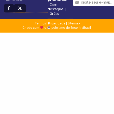
Com
destaque
|
Grátis
Termos
|
Privacidade
|
Sitemap
Criado com
e
pelo time do EncontraBrasil