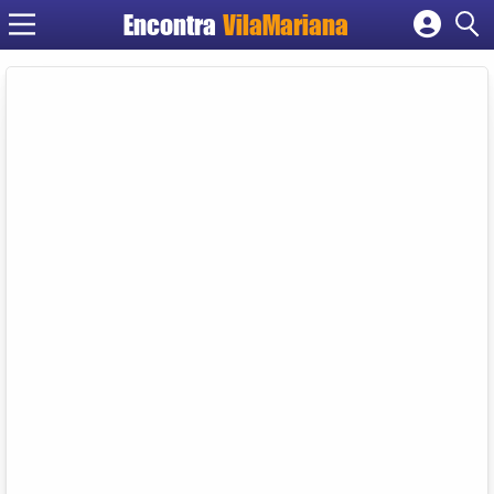
Encontra
VilaMariana
Cadastrar empresa
Fazer login
Criar conta