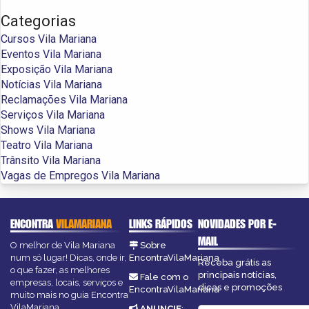
Categorias
Cursos Vila Mariana
Eventos Vila Mariana
Exposição Vila Mariana
Notícias Vila Mariana
Reclamações Vila Mariana
Serviços Vila Mariana
Shows Vila Mariana
Teatro Vila Mariana
Trânsito Vila Mariana
Vagas de Empregos Vila Mariana
ENCONTRA
VILAMARIANA
LINKS RÁPIDOS
NOVIDADES POR E-
MAIL
O melhor de Vila Mariana
Sobre
num só lugar! Dicas, onde ir,
EncontraVilaMariana
Receba grátis as
o que fazer, as melhores
principais notícias,
Fale com o
empresas, locais, serviços e
dicas e promoções
EncontraVilaMariana
muito mais no guia Encontra
VilaMariana.
ANUNCIE
: