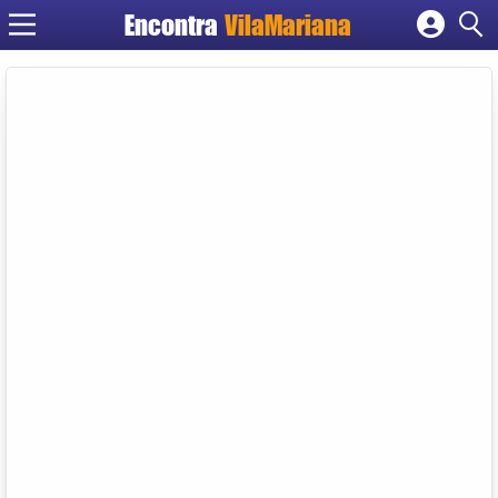
Encontra
VilaMariana
Cadastrar empresa
Fazer login
Criar conta