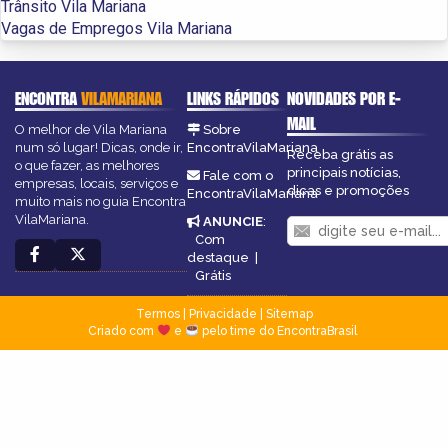
Trânsito Vila Mariana
Vagas de Empregos Vila Mariana
ENCONTRA
VILAMARIANA
LINKS RÁPIDOS
NOVIDADES POR E-
MAIL
O melhor de Vila Mariana
Sobre
num só lugar! Dicas, onde ir,
EncontraVilaMariana
Receba grátis as
o que fazer, as melhores
principais notícias,
Fale com o
empresas, locais, serviços e
dicas e promoções
EncontraVilaMariana
muito mais no guia Encontra
VilaMariana.
ANUNCIE
:
Com
destaque
|
Grátis
Termos
|
Privacidade
|
Sitemap
Criado com
e
pelo time do EncontraBrasil