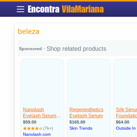
Encontra
VilaMariana
beleza