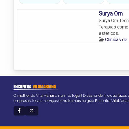
Surya Om
Surya Om Técni
Terapias compl
estéticos.
Clínicas de
ENCONTRA
VILAMARIANA
O melhor de Vila Mariana num só lugar! Dicas, onde ir, o que fazer,
empresas, locais, serviços e muito mais no guia Encontra VilaMaria