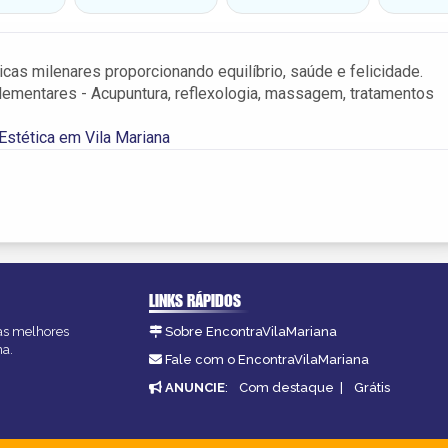
cas milenares proporcionando equilíbrio, saúde e felicidade.
ementares - Acupuntura, reflexologia, massagem, tratamentos
 Estética em Vila Mariana
LINKS RÁPIDOS
 as melhores
Sobre EncontraVilaMariana
na.
Fale com o EncontraVilaMariana
ANUNCIE
:
Com destaque
|
Grátis