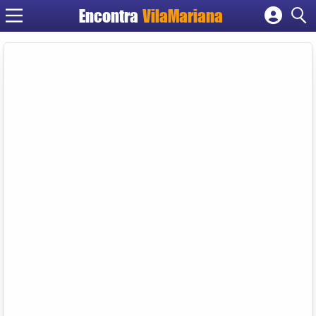
Encontra
VilaMariana
Cadastrar empresa
Fazer login
Criar conta