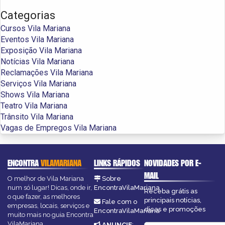
Categorias
Cursos Vila Mariana
Eventos Vila Mariana
Exposição Vila Mariana
Notícias Vila Mariana
Reclamações Vila Mariana
Serviços Vila Mariana
Shows Vila Mariana
Teatro Vila Mariana
Trânsito Vila Mariana
Vagas de Empregos Vila Mariana
ENCONTRA
VILAMARIANA
LINKS RÁPIDOS
NOVIDADES POR E-
MAIL
O melhor de Vila Mariana
Sobre
num só lugar! Dicas, onde ir,
EncontraVilaMariana
Receba grátis as
o que fazer, as melhores
principais notícias,
Fale com o
empresas, locais, serviços e
dicas e promoções
EncontraVilaMariana
muito mais no guia Encontra
VilaMariana.
ANUNCIE
: