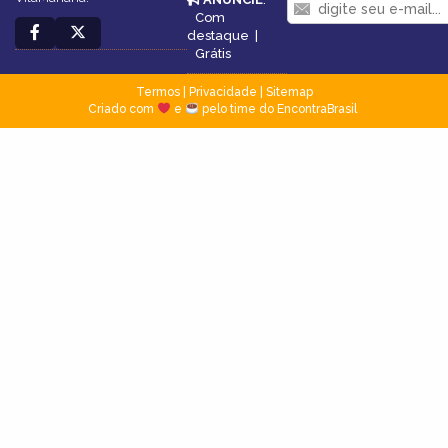
Com
destaque
|
Grátis
Termos
|
Privacidade
|
Sitemap
Criado com
e
pelo time do EncontraBrasil