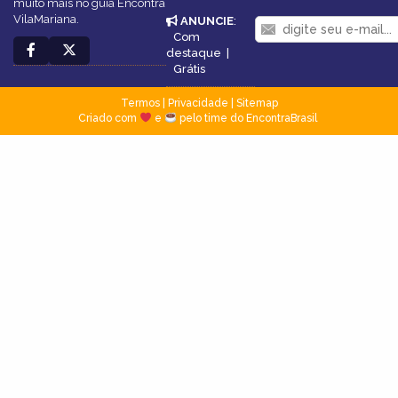
muito mais no guia Encontra
VilaMariana.
ANUNCIE
:
Com
destaque
|
Grátis
Termos
|
Privacidade
|
Sitemap
Criado com
e
pelo time do EncontraBrasil