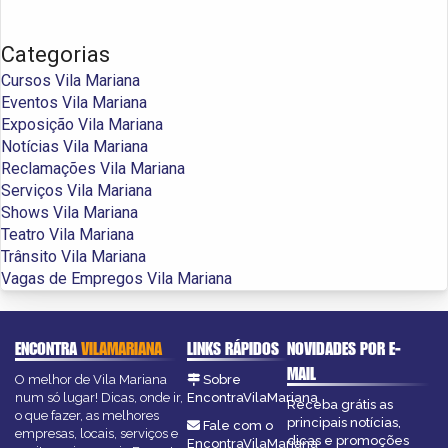
Categorias
Cursos Vila Mariana
Eventos Vila Mariana
Exposição Vila Mariana
Notícias Vila Mariana
Reclamações Vila Mariana
Serviços Vila Mariana
Shows Vila Mariana
Teatro Vila Mariana
Trânsito Vila Mariana
Vagas de Empregos Vila Mariana
ENCONTRA
VILAMARIANA
LINKS RÁPIDOS
NOVIDADES POR E-
MAIL
O melhor de Vila Mariana
Sobre
num só lugar! Dicas, onde ir,
EncontraVilaMariana
Receba grátis as
o que fazer, as melhores
principais notícias,
Fale com o
empresas, locais, serviços e
dicas e promoções
EncontraVilaMariana