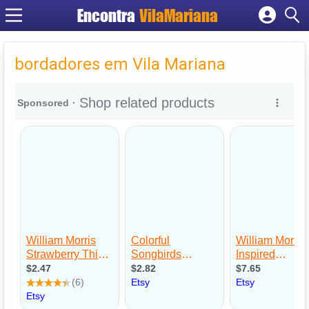
Encontra
VilaMariana
Cadastrar empresa
Fazer login
bordadores em Vila Mariana
Criar conta