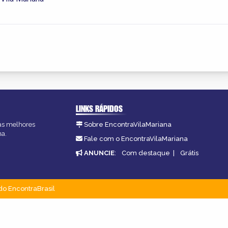
LINKS RÁPIDOS
 as melhores
Sobre EncontraVilaMariana
na.
Fale com o EncontraVilaMariana
ANUNCIE
:
Com destaque
|
Grátis
do EncontraBrasil