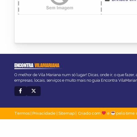
ENCONTRA
VILAMARIANA
O melhor de Vila Mariana num só lugar! Dicas, onde ir, o que fazer,
empresas, locais, serviços e muito mais no guia Encontra VilaMaria
Termos
|
Privacidade
|
Sitemap
Criado com
e
pelo time 