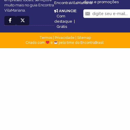
dicas e promoções
EncontraVilaMariana
muito mais no guia Encontra
VilaMariana.
ANUNCIE
:
Com
destaque
|
Grátis
Termos
|
Privacidade
|
Sitemap
Criado com
e
pelo time do EncontraBrasil