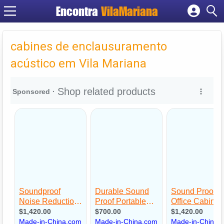
Encontra
VilaMariana
Cadastrar empresa
Fazer login
cabines de enclausuramento
Criar conta
acústico em Vila Mariana