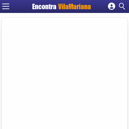
Encontra
VilaMariana
Cadastrar empresa
Fazer login
Criar conta