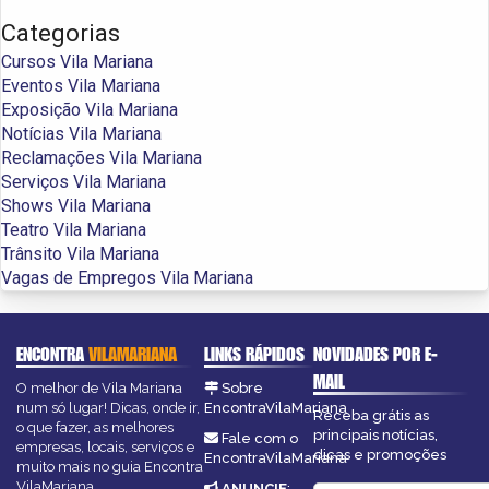
Categorias
Cursos Vila Mariana
Eventos Vila Mariana
Exposição Vila Mariana
Notícias Vila Mariana
Reclamações Vila Mariana
Serviços Vila Mariana
Shows Vila Mariana
Teatro Vila Mariana
Trânsito Vila Mariana
Vagas de Empregos Vila Mariana
ENCONTRA
VILAMARIANA
LINKS RÁPIDOS
NOVIDADES POR E-
MAIL
O melhor de Vila Mariana
Sobre
num só lugar! Dicas, onde ir,
EncontraVilaMariana
Receba grátis as
o que fazer, as melhores
principais notícias,
Fale com o
empresas, locais, serviços e
dicas e promoções
EncontraVilaMariana
muito mais no guia Encontra
VilaMariana.
ANUNCIE
: