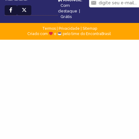
Com
destaque
|
Grátis
Termos
|
Privacidade
|
Sitemap
Criado com
e
pelo time do EncontraBrasil