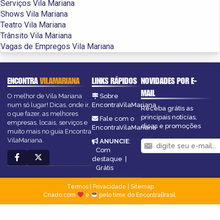
Serviços Vila Mariana
Shows Vila Mariana
Teatro Vila Mariana
Trânsito Vila Mariana
Vagas de Empregos Vila Mariana
ENCONTRA
VILAMARIANA
LINKS RÁPIDOS
NOVIDADES POR E-
MAIL
O melhor de Vila Mariana
Sobre
num só lugar! Dicas, onde ir,
EncontraVilaMariana
Receba grátis as
o que fazer, as melhores
principais notícias,
Fale com o
empresas, locais, serviços e
dicas e promoções
EncontraVilaMariana
muito mais no guia Encontra
VilaMariana.
ANUNCIE
:
Com
destaque
|
Grátis
Termos
|
Privacidade
|
Sitemap
Criado com
e
pelo time do EncontraBrasil