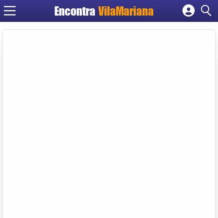
Encontra
VilaMariana
Cadastrar empresa
Fazer login
Criar conta