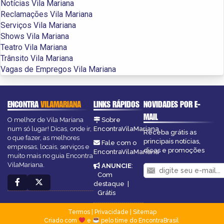
Notícias Vila Mariana
Reclamações Vila Mariana
Serviços Vila Mariana
Shows Vila Mariana
Teatro Vila Mariana
Trânsito Vila Mariana
Vagas de Empregos Vila Mariana
ENCONTRA
VILAMARIANA
LINKS RÁPIDOS
NOVIDADES POR E-
MAIL
O melhor de Vila Mariana
Sobre
num só lugar! Dicas, onde ir,
EncontraVilaMariana
Receba grátis as
o que fazer, as melhores
principais notícias,
Fale com o
empresas, locais, serviços e
dicas e promoções
EncontraVilaMariana
muito mais no guia Encontra
VilaMariana.
ANUNCIE
:
Com
destaque
|
Grátis
Termos
|
Privacidade
|
Sitemap
Criado com
e
pelo time do EncontraBrasil