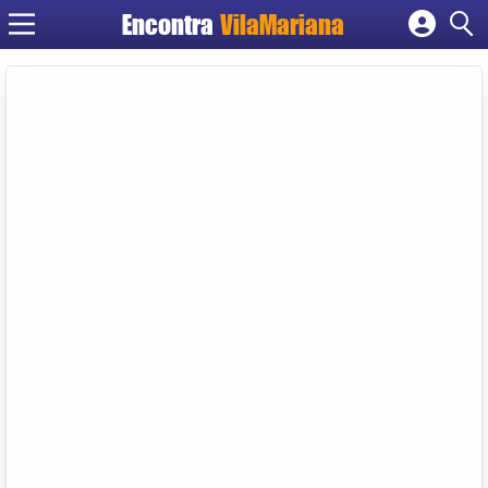
Encontra
VilaMariana
Cadastrar empresa
Fazer login
Criar conta