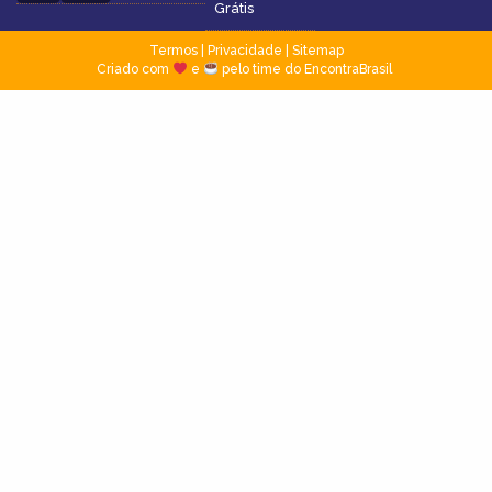
Grátis
Termos
|
Privacidade
|
Sitemap
Criado com
e
pelo time do EncontraBrasil