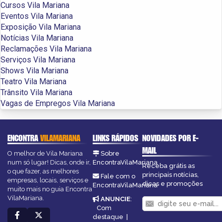
Cursos Vila Mariana
Eventos Vila Mariana
Exposição Vila Mariana
Notícias Vila Mariana
Reclamações Vila Mariana
Serviços Vila Mariana
Shows Vila Mariana
Teatro Vila Mariana
Trânsito Vila Mariana
Vagas de Empregos Vila Mariana
ENCONTRA
VILAMARIANA
LINKS RÁPIDOS
NOVIDADES POR E-
MAIL
O melhor de Vila Mariana
Sobre
num só lugar! Dicas, onde ir,
EncontraVilaMariana
Receba grátis as
o que fazer, as melhores
principais notícias,
Fale com o
empresas, locais, serviços e
dicas e promoções
EncontraVilaMariana
muito mais no guia Encontra
VilaMariana.
ANUNCIE
:
Com
destaque
|