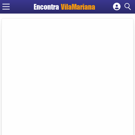
Encontra
VilaMariana
Cadastrar empresa
Fazer login
Criar conta