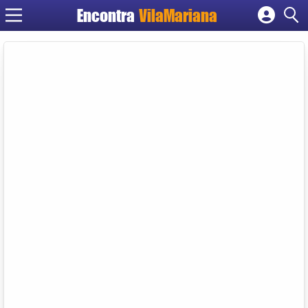
Encontra
VilaMariana
Cadastrar empresa
Fazer login
Criar conta