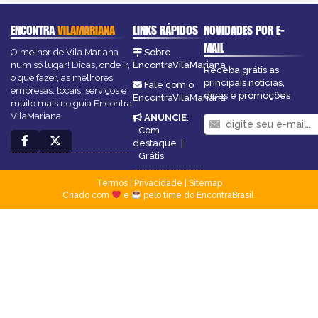
ENCONTRA
VILAMARIANA
LINKS RÁPIDOS
NOVIDADES POR E-
MAIL
O melhor de Vila Mariana
Sobre
num só lugar! Dicas, onde ir,
EncontraVilaMariana
Receba grátis as
o que fazer, as melhores
principais notícias,
Fale com o
empresas, locais, serviços e
dicas e promoções
EncontraVilaMariana
muito mais no guia Encontra
VilaMariana.
ANUNCIE
:
Com
destaque
|
Grátis
Termos
|
Privacidade
|
Sitemap
Criado com
e
pelo time do EncontraBrasil