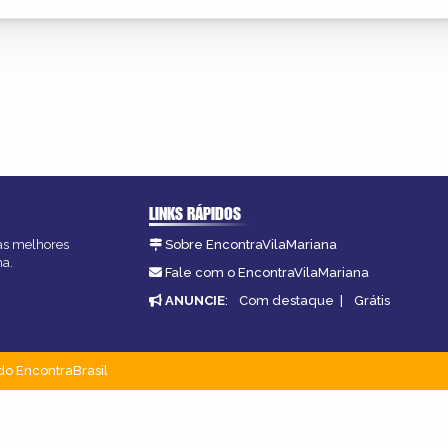
LINKS RÁPIDOS
 as melhores
Sobre EncontraVilaMariana
na.
Fale com o EncontraVilaMariana
ANUNCIE
:
Com destaque
|
Grátis
do EncontraBrasil