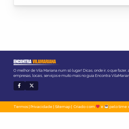
ENCONTRA
VILAMARIANA
O melhor de Vila Mariana num só lugar! Dicas, onde ir, o que fazer,
empresas, locais, serviços e muito mais no guia Encontra VilaMaria
Termos
|
Privacidade
|
Sitemap
Criado com
e
pelo time 