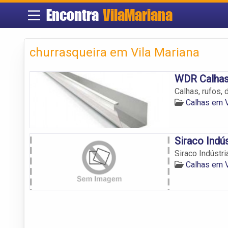
Encontra
VilaMariana
churrasqueira em Vila Mariana
WDR Calhas
Calhas, rufos, 
Calhas em V
Siraco Indú
Siraco Indústr
Calhas em V