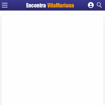
Encontra
VilaMariana
Cadastrar empresa
Fazer login
Criar conta