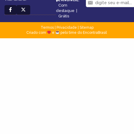
Com
destaque
|
Grátis
Termos
|
Privacidade
|
Sitemap
Criado com
e
pelo time do EncontraBrasil