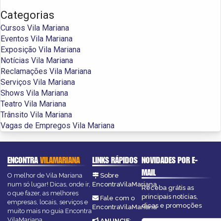
Categorias
Cursos Vila Mariana
Eventos Vila Mariana
Exposição Vila Mariana
Notícias Vila Mariana
Reclamações Vila Mariana
Serviços Vila Mariana
Shows Vila Mariana
Teatro Vila Mariana
Trânsito Vila Mariana
Vagas de Empregos Vila Mariana
ENCONTRA
VILAMARIANA
LINKS RÁPIDOS
NOVIDADES POR E-
MAIL
O melhor de Vila Mariana
Sobre
num só lugar! Dicas, onde ir,
EncontraVilaMariana
Receba grátis as
o que fazer, as melhores
principais notícias,
Fale com o
empresas, locais, serviços e
dicas e promoções
EncontraVilaMariana
muito mais no guia Encontra
VilaMariana.
ANUNCIE
: