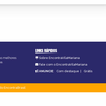
LINKS RÁPIDOS
 as melhores
Sobre EncontraVilaMariana
na.
Fale com o EncontraVilaMariana
ANUNCIE
:
Com destaque
|
Grátis
do EncontraBrasil