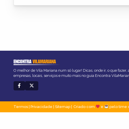
ENCONTRA
VILAMARIANA
O melhor de Vila Mariana num só lugar! Dicas, onde ir, o que fazer,
empresas, locais, serviços e muito mais no guia Encontra VilaMaria
Termos
|
Privacidade
|
Sitemap
Criado com
e
pelo time 