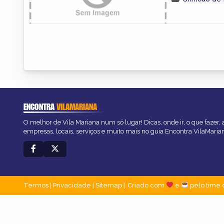
ENCONTRA
VILAMARIANA
O melhor de Vila Mariana num só lugar! Dicas, onde ir, o que fazer,
empresas, locais, serviços e muito mais no guia Encontra VilaMaria
Termos
|
Privacidade
|
Sitemap
Criado com
e
pelo time 