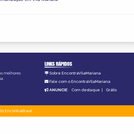
LINKS RÁPIDOS
 as melhores
Sobre EncontraVilaMariana
na.
Fale com o EncontraVilaMariana
ANUNCIE
:
Com destaque
|
Grátis
do EncontraBrasil