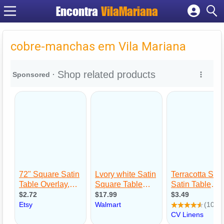
Encontra
VilaMariana
Cadastrar empresa
Fazer login
cobre-manchas em Vila Mariana
Criar conta