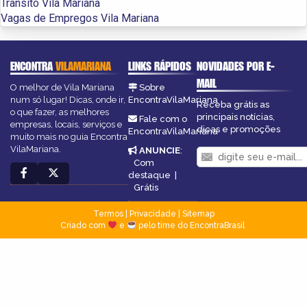
Trânsito Vila Mariana
Vagas de Empregos Vila Mariana
ENCONTRA
VILAMARIANA
LINKS RÁPIDOS
NOVIDADES POR E-
MAIL
O melhor de Vila Mariana
Sobre
num só lugar! Dicas, onde ir,
EncontraVilaMariana
Receba grátis as
o que fazer, as melhores
principais notícias,
Fale com o
empresas, locais, serviços e
dicas e promoções
EncontraVilaMariana
muito mais no guia Encontra
VilaMariana.
ANUNCIE
:
Com
destaque
|
Grátis
Termos
|
Privacidade
|
Sitemap
Criado com
e
pelo time do EncontraBrasil