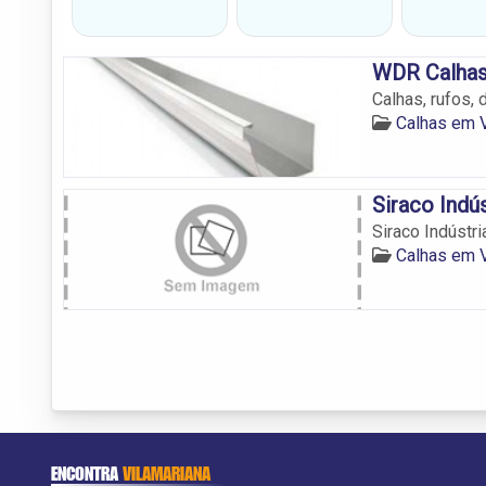
WDR Calhas
Calhas, rufos, 
Calhas em V
Siraco Indú
Siraco Indústr
Calhas em V
ENCONTRA
VILAMARIANA