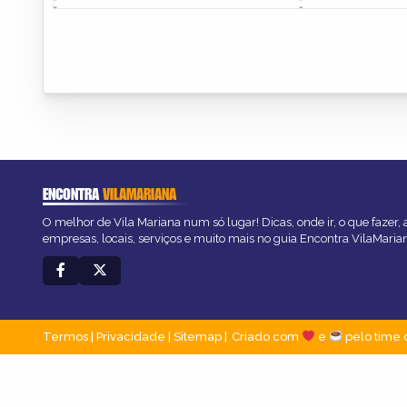
ENCONTRA
VILAMARIANA
O melhor de Vila Mariana num só lugar! Dicas, onde ir, o que fazer,
empresas, locais, serviços e muito mais no guia Encontra VilaMaria
Termos
|
Privacidade
|
Sitemap
Criado com
e
pelo time 