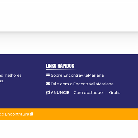
LINKS RÁPIDOS
 as melhores
Sobre EncontraVilaMariana
na.
Fale com o EncontraVilaMariana
ANUNCIE
:
Com destaque
|
Grátis
do EncontraBrasil