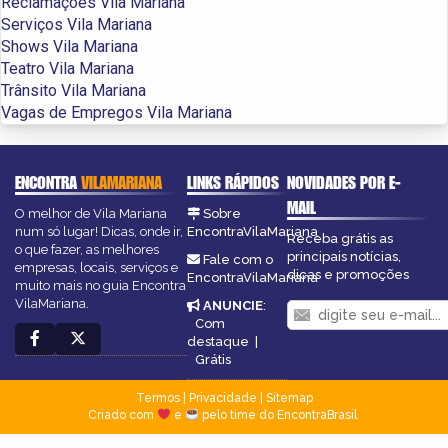
Reclamações Vila Mariana
Serviços Vila Mariana
Shows Vila Mariana
Teatro Vila Mariana
Trânsito Vila Mariana
Vagas de Empregos Vila Mariana
ENCONTRA
VILAMARIANA
LINKS RÁPIDOS
NOVIDADES POR E-
MAIL
O melhor de Vila Mariana
Sobre
num só lugar! Dicas, onde ir,
EncontraVilaMariana
Receba grátis as
o que fazer, as melhores
principais notícias,
Fale com o
empresas, locais, serviços e
dicas e promoções
EncontraVilaMariana
muito mais no guia Encontra
VilaMariana.
ANUNCIE
:
Com
destaque
|
Grátis
Termos
|
Privacidade
|
Sitemap
Criado com
e
pelo time do EncontraBrasil