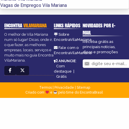
Vagas de Empregos Vila Mariana
ENCONTRA
VILAMARIANA
LINKS RÁPIDOS
NOVIDADES POR E-
MAIL
O melhor de Vila Mariana
Sobre
num só lugar! Dicas, onde ir,
EncontraVilaMariana
Receba grátis as
o que fazer, as melhores
principais notícias,
Fale com o
empresas, locais, serviços e
dicas e promoções
EncontraVilaMariana
muito mais no guia Encontra
VilaMariana.
ANUNCIE
:
Com
destaque
|
Grátis
Termos
|
Privacidade
|
Sitemap
Criado com
e
pelo time do EncontraBrasil