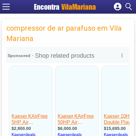
Encontra
VilaMariana
Cadastrar empresa
Fazer login
compressor de ar parafuso em Vila
Criar conta
Mariana