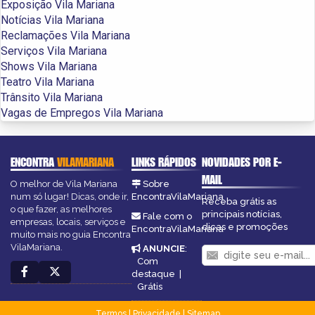
Exposição Vila Mariana
Notícias Vila Mariana
Reclamações Vila Mariana
Serviços Vila Mariana
Shows Vila Mariana
Teatro Vila Mariana
Trânsito Vila Mariana
Vagas de Empregos Vila Mariana
ENCONTRA
VILAMARIANA
LINKS RÁPIDOS
NOVIDADES POR E-
MAIL
O melhor de Vila Mariana
Sobre
num só lugar! Dicas, onde ir,
EncontraVilaMariana
Receba grátis as
o que fazer, as melhores
principais notícias,
Fale com o
empresas, locais, serviços e
dicas e promoções
EncontraVilaMariana
muito mais no guia Encontra
VilaMariana.
ANUNCIE
:
Com
destaque
|
Grátis
Termos
|
Privacidade
|
Sitemap