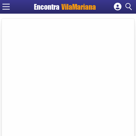
Encontra
VilaMariana
Cadastrar empresa
Fazer login
Criar conta