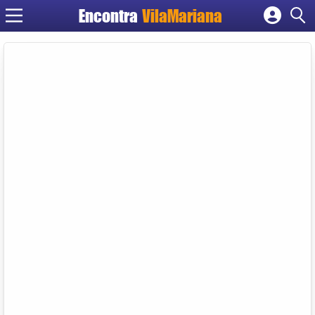
Encontra
VilaMariana
Cadastrar empresa
Fazer login
Criar conta