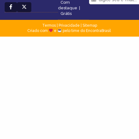
Com
destaque
|
Grátis
Termos
|
Privacidade
|
Sitemap
Criado com
e
pelo time do EncontraBrasil