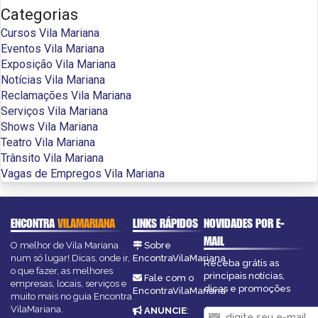
Categorias
Cursos Vila Mariana
Eventos Vila Mariana
Exposição Vila Mariana
Notícias Vila Mariana
Reclamações Vila Mariana
Serviços Vila Mariana
Shows Vila Mariana
Teatro Vila Mariana
Trânsito Vila Mariana
Vagas de Empregos Vila Mariana
ENCONTRA
VILAMARIANA
LINKS RÁPIDOS
NOVIDADES POR E-
MAIL
O melhor de Vila Mariana
Sobre
num só lugar! Dicas, onde ir,
EncontraVilaMariana
Receba grátis as
o que fazer, as melhores
principais notícias,
Fale com o
empresas, locais, serviços e
dicas e promoções
EncontraVilaMariana
muito mais no guia Encontra
VilaMariana.
ANUNCIE
: