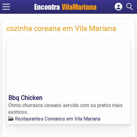
Encontra
VilaMariana
Cadastrar empresa
Fazer login
cozinha coreana em Vila Mariana
Criar conta
Bbq Chicken
Ótimo churrasco coreano servido com os pratos mais
exóticos.
Restaurantes Coreanos em Vila Mariana