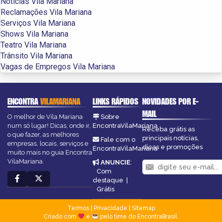
Notícias Vila Mariana
Reclamações Vila Mariana
Serviços Vila Mariana
Shows Vila Mariana
Teatro Vila Mariana
Trânsito Vila Mariana
Vagas de Empregos Vila Mariana
ENCONTRA
VILAMARIANA
LINKS RÁPIDOS
NOVIDADES POR E-
MAIL
O melhor de Vila Mariana
Sobre
num só lugar! Dicas, onde ir,
EncontraVilaMariana
Receba grátis as
o que fazer, as melhores
principais notícias,
Fale com o
empresas, locais, serviços e
dicas e promoções
EncontraVilaMariana
muito mais no guia Encontra
VilaMariana.
ANUNCIE
:
Com
destaque
|
Grátis
Termos
|
Privacidade
|
Sitemap
Criado com
e
pelo time do EncontraBrasil